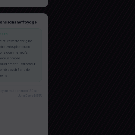
 ans sans nettoyage
PRÈS
einture verte d'origine
etrouvée, plastiques
oirs comme neufs,
oteur propre
isuellement. Le tracteur
emble avoir 3 ans de
oins.
oyeur haute pression 120 bar
John Deere 6155R