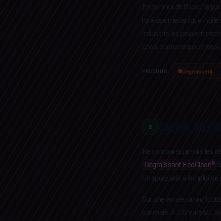
En termes d'efficacité pur
(graisse mécanique, huile
industrielles peuvent néces
choix économique et écolo
Dégraissant
PRODUITS :
CALCUL DU COÛ
3
Ne comparez jamais les dégr
Dégraissant EcoClean®
à
Un spray prêt à l'emploi de 
Sur une année, un agriculte
par mois. À 3,12 euros/L a