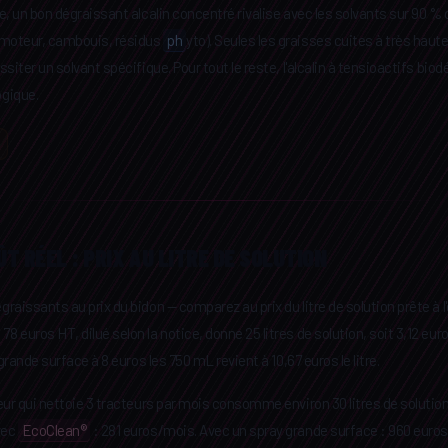
e, un bon dégraissant alcalin concentré rivalise avec les solvants sur 90 %
 moteur, cambouis, résidus
ph
yto). Seules les graisses cuites à très haut
siter un solvant spécifique. Pour tout le reste, l'alcalin à tensioactifs biod
gique.
T RÉEL : PRIX AU LITRE DE SOLUTION
aissants au prix du bidon — comparez au prix du litre de solution prête à l
 78 euros HT, dilué selon la notice, donne 25 litres de solution, soit 3,12 euros
grande surface à 8 euros les 750 mL revient à 10,67 euros le litre.
ur qui nettoie 3 tracteurs par mois consomme environ 30 litres de solution p
vec
EcoClean®
: 281 euros/mois. Avec un spray grande surface : 960 euro