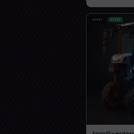
AVANT
→
APRÈS
Faupin 50 — machine a