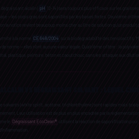
n dégraissant alcalin (
pH
12-14) sera toujours plus efficace sur les graisses
base — les corps gras sont saponifiés par les bases fortes. Deuxième critère
on la notice revient beaucoup moins cher au litre de solution qu'un produit pr
formité à la norme
CE 648/2004
sur la biodégradabilité des tensioactifs.
 de norme — elles n'ont aucune valeur légale. Quatrième critère : la polyval
étal, plastique, peinture, béton et caoutchouc sans les attaquer aux dilu
ALCALIN VS DÉGRAISSANT SOLVANT : LEQUEL CHOI
 solvants (white spirit, acétone, trichloréthylène) sont rapides mais toxi
nnement. Leur utilisation est de plus en plus encadrée par la réglementati
mme le
Dégraissant EcoClean®
utilisent la réaction de saponification pour
d'inflammation.