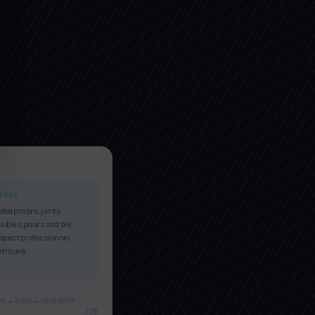
PRÈS
PRÈS
étal propre, joints
isibles pour contrôle,
spect professionnel
etrouvé.
es → 5 min → rinçage HP
JCB