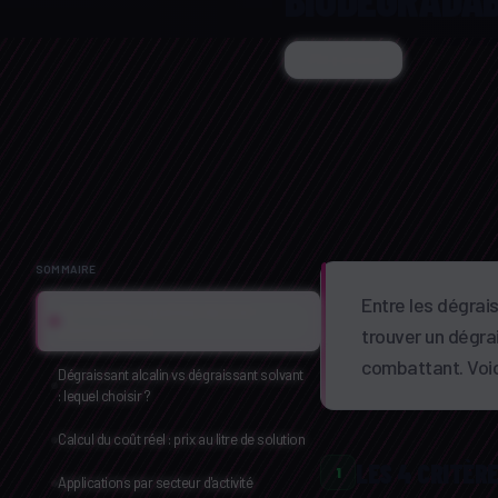
Copier le lien
SOMMAIRE
Entre les dégrais
Les 4 critères essentiels d'un bon
dégraissant pro
trouver un dégra
combattant. Voici
Dégraissant alcalin vs dégraissant solvant
: lequel choisir ?
Calcul du coût réel : prix au litre de solution
LES 4 CRITÈR
1
Applications par secteur d'activité