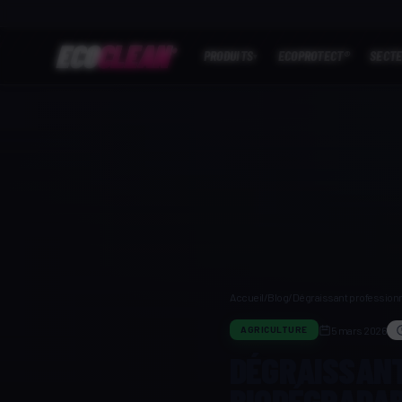
ECO
CLEAN
®
PRODUITS
ECOPROTECT®
SECT
▾
Accueil
/
Blog
/
Dégraissant professionn
5 mars 2026
AGRICULTURE
DÉGRAISSANT
BIODÉGRADAB