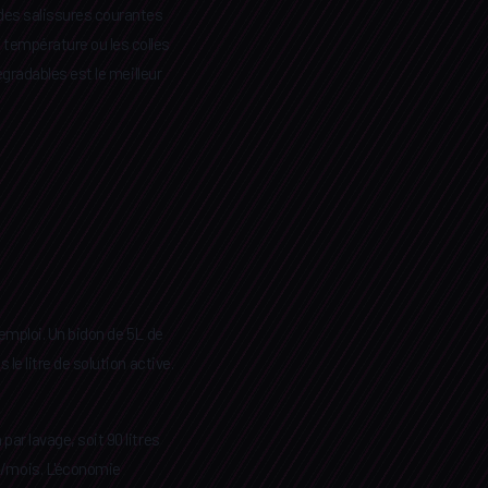
 des salissures courantes
e température ou les colles
égradables est le meilleur
'emploi. Un bidon de 5L de
 le litre de solution active.
ar lavage, soit 90 litres
s/mois. L'économie