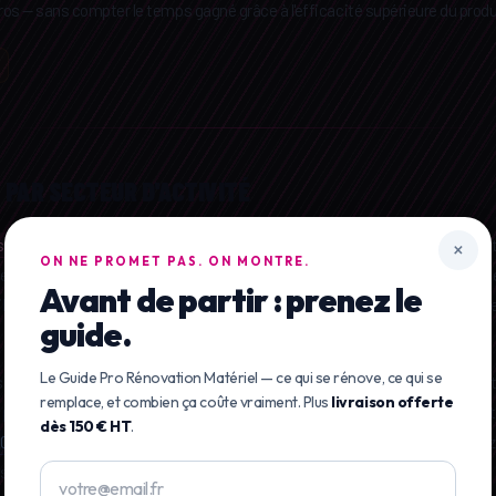
os — sans compter le temps gagné grâce à l'efficacité supérieure du produ
 PAR SECTEUR D'ACTIVITÉ
sant EcoClean®
dilué selon la notice élimine la graisse, l'huile hydraulique e
×
ON NE PROMET PAS. ON MONTRE.
teurs, moissonneuses, pulvérisateurs et remorques. En TP/BTP, il décrass
Avant de partir : prenez le
tion 1:3 pour la graisse noire de chantier). En transport routier, il nettoie 
guide.
Le Guide Pro Rénovation Matériel — ce qui se rénove, ce qui se
les cuves inox avant détartrage et nettoie les pressoirs, pompes et canalisat
remplace, et combien ça coûte vraiment. Plus
livraison offerte
ponts et les coques au-dessus de la ligne de flottaison. Sa certification : 
dès 150 € HT
.
2004
) le rend utilisable sans restriction à proximité des cours d'eau et des
 industriels.