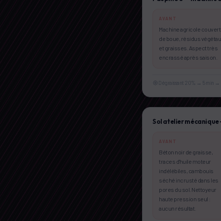
AVANT
Machine agricole couver
de boue, résidus végéta
et graisses. Aspect très
encrassé après saison.
Dégraissant 20% → 5 min → 
Sol atelier mécanique 
AVANT
Béton noir de graisse,
traces d'huile moteur
indélébiles, cambouis
séché incrusté dans les
pores du sol. Nettoyeur
haute pression seul :
aucun résultat.