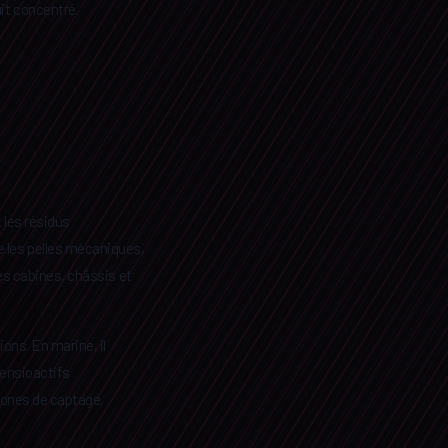
it concentré.
t les résidus
e les pelles mécaniques,
les cabines, châssis et
ions. En marine, il
tensioactifs
 zones de captage,