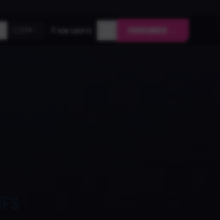
COMMANDER →
🇫🇷
MON COMPTE
FR
IFS