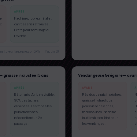
APRÈS
te
Machine propre, métal et
ux
carrosserie retrouvés.
Prête pour remisage ou
revente.
nettoyeur haute pression
1h
Faupin 50
— graisse incrustée 15 ans
Vendangeuse Grégoire — avant
APRÈS
AVANT
A
Béton gris d'origine visible,
Résidus de raisin séchés,
M
90% des taches
graisse hydraulique,
p
éliminées. Les zones les
poussière de vignes,
H
plus anciennes
moisissures. Machine
c
nécessitent un 2e
inutilisable en l'état pour
n
passage.
les vendanges.
d