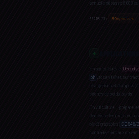
annuelle dépasse 8 000 eur
Dégraissant
PRODUITS :
APPLICATIONS
4
En agriculture, le
Dégrais
ph
ytosanitaires sur trac
chargeuses et dumpers (dilu
bâches de poids lourds.
En viticulture, il prépare 
dégraisse les moteurs, les 
biodégradables (
CE 648/
contrairement aux solvants