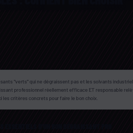
sants "verts" qui ne dégraissent pas et les solvants industrie
issant professionnel réellement efficace ET responsable relè
 les critères concrets pour faire le bon choix.
ES ESSENTIELS D'UN BON DÉGRAISSANT PRO