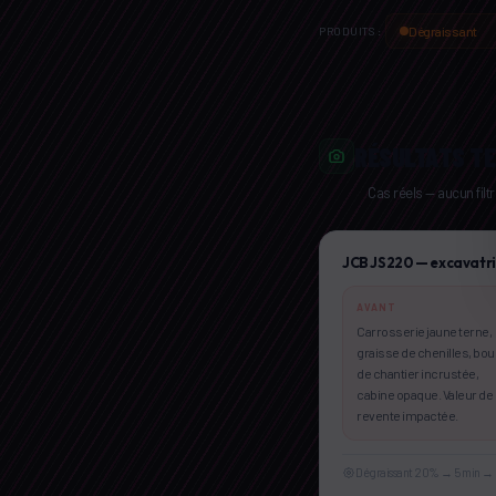
Dégraissant
PRODUITS :
RÉSULTATS TE
Cas réels — aucun filt
AVA
JCB JS220 — excavatri
AVANT
Carrosserie jaune terne,
graisse de chenilles, bo
de chantier incrustée,
cabine opaque. Valeur de
revente impactée.
Dégraissant 20% → 5 min → n