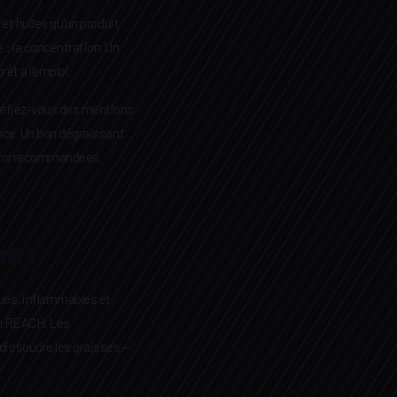
 et huiles qu'un produit
 : la concentration. Un
êt à l'emploi.
 Méfiez-vous des mentions
ence. Un bon dégraissant
tions recommandées.
SIR ?
ques, inflammables et
on REACH. Les
 dissoudre les graisses —