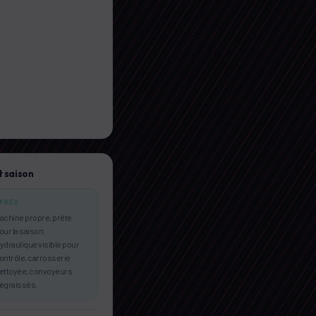
 saison
PRÈS
achine propre, prête
our la saison.
ydraulique visible pour
ontrôle, carrosserie
ettoyée, convoyeurs
égraissés.