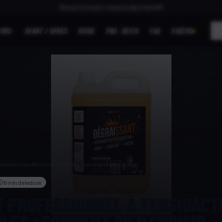
EURS
AVANT / APRÈS
GUIDE
PRO · DEVIS
FAQ
VIDÉOS
▶
▾
el à tensioactifs biodégradables : comment bien choisir
6 min
de lecture
 PROFESSIONNEL À TENSIOACT
LES : COMMENT BIEN CHOISIR