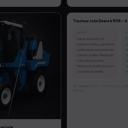
Tracteur John Deere 6155R — 8
AVANT
A
Capot recouvert de
P
graisse moteur, cambouis
r
hydraulique, poussière de
n
champs collée. Plastiques
m
noirs devenus gris.
v
Peinture invisible sous les
s
couches de saleté.
m
Dégraissant 20% → 3 min de pose → nett
45 min
gricole