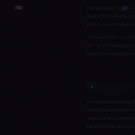
FAQ
Premier critère : le
pH
. U
neutre. C'est la chimie de 
produit concentré dilué sel
Troisième critère : la con
"éco" ou "vert" sans numéro
pro doit fonctionner sur m
DÉGRAISSANT 
2
Les dégraissants à base de
destructeurs pour l'enviro
dégraissants alcalins co
pas de COV, pas de risque 