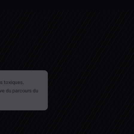
ls toxiques,
ve du parcours du