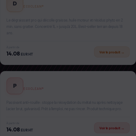
D
ECOCLEAN®
Le dégraissant pro qui décolle graisse, huile moteur et résidus phyto en 2
min, sans gratter. Concentré 1L = jusqu'à 20L. Best-seller terrain depuis 18
ans.
À partir de
Voir le produit →
14.08
EUR HT
PASSIVANT
P
ECOCLEAN®
Passivant anti-rouille : stoppe la réoxydation du métal nu après nettoyage
(acier brut, galvanisé). Prêt à l'emploi, ne pas rincer. Produit technique pro.
À partir de
Voir le produit →
14.08
EUR HT