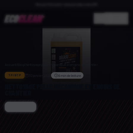
Marque française · marques déposées INPI
ECO
CLEAN
®
Accueil
/
Blog
/
Nettoyage pelle mécanique et engins de chantier
30 janvier 2026
6 min
de lecture
TP/BTP
NETTOYAGE PELLE MÉCANIQUE ET ENGINS DE
CHANTIER
Copier le lien