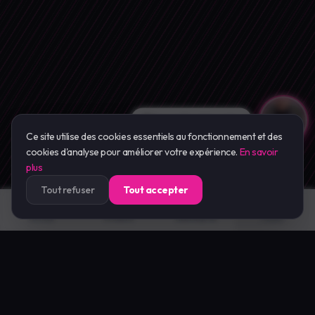
●
💬 Expert EcoClean IA
Ce site utilise des cookies essentiels au fonctionnement et des
cookies d'analyse pour améliorer votre expérience.
En savoir
plus
Tout refuser
Tout accepter
Accueil
Produits
Avant/Après
Panier
Julien Beaufils
· Fondateur · 15 ans terrain