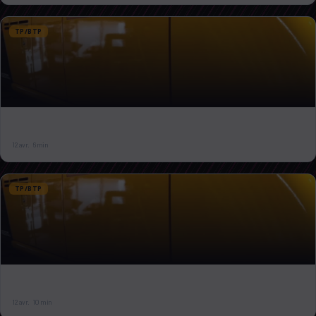
TP/BTP
RÉNOVER UNE MACHINE À FAÇADES AVEC LE DÉTARTRANT ECOCLEAN® :
RÉSULTAT AVANT/APRÈS
12 avr.
6 min
TP/BTP
ECOPROTECT® RÉNOVATION VS WD-40, GASOIL, HUILE DE LIN, POLYTROL : LE
COMPARATIF DÉFINITIF
12 avr.
10 min