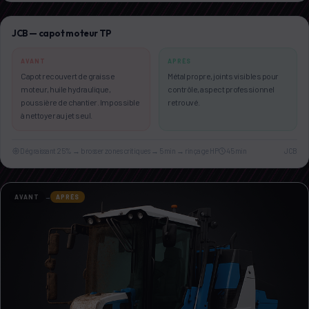
JCB — capot moteur TP
AVANT
APRÈS
Capot recouvert de graisse
Métal propre, joints visibles pour
moteur, huile hydraulique,
contrôle, aspect professionnel
poussière de chantier. Impossible
retrouvé.
à nettoyer au jet seul.
Dégraissant 25% → brosser zones critiques → 5 min → rinçage HP
45 min
JCB
AVANT
→
APRÈS