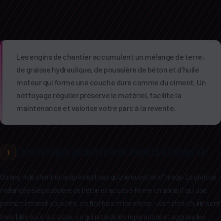
Les engins de chantier accumulent un mélange de terre,
de graisse hydraulique, de poussière de béton et d'huile
moteur qui forme une couche dure comme du ciment. Un
nettoyage régulier préserve le matériel, facilite la
maintenance et valorise votre parc à la revente.
L'IMPORTANCE DU NETTOYAGE POUR LES ENGINS TP
1
Un engin de chantier propre n'est pas qu'une question d'image. La graisse
mélangée à la poussière de béton et au sable forme un abrasif qui use
prématurément les joints, les flexibles et les vérins. Les fuites d'huile sont
invisibles sous la crasse, ce qui retarde les réparations et aggrave les