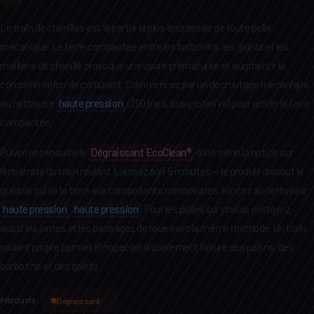
Le train de chenilles est la partie la plus encrassée de toute pelle
mécanique. La terre compactée entre les barbotins, les galets et les
maillons de chenille provoque une usure prématurée et augmente la
consommation de carburant. Commencez par un décroutage mécanique
au nettoyeur
haute pression
(200 bars, buse rotative) pour retirer la terre
compactée.
Pulvérisez ensuite le
Dégraissant EcoClean®
dilué selon la notice sur
l'ensemble du train roulant. Laissez agir 5 minutes — le produit dissout la
graisse qui lie la terre aux composants mécaniques. Rincez au nettoyeur
haute pression
haute pression
. Pour les pelles sur pneus, nettoyez
aussi les jantes et les passages de roue avec la même méthode. Un train
roulant propre permet d'inspecter visuellement l'usure des patins, des
barbotins et des galets.
Dégraissant
PRODUITS :