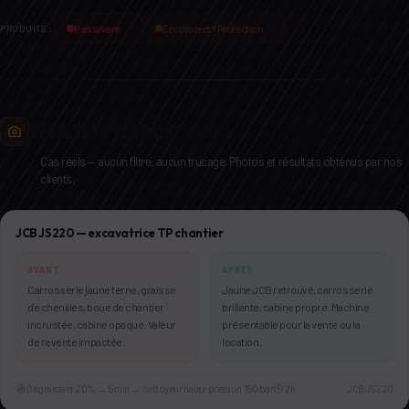
Passivant
Ecoprotect® Protection
PRODUITS :
RÉSULTATS TERRAIN
Cas réels — aucun filtre, aucun trucage. Photos et résultats obtenus par nos
clients.
AVANT
APRÈS
JCB JS220 — excavatrice TP chantier
AVANT
APRÈS
Carrosserie jaune terne, graisse
Jaune JCB retrouvé, carrosserie
de chenilles, boue de chantier
brillante, cabine propre. Machine
incrustée, cabine opaque. Valeur
présentable pour la vente ou la
de revente impactée.
location.
Dégraissant 20% → 5 min → nettoyeur haute pression 150 bar
2h
JCB JS220
AVANT
APRÈS