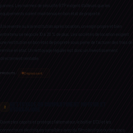
pannes. Les normes de sécurité BTP exigent d'ailleurs que les
équipements soient maintenus en bon état de propreté.
À la revente ou à la restitution après location, un engin propre et bien
entretenu se négocie 10 à 20 % de plus. Les sociétés de location exigent
une restitution en bon état de propreté sous peine de facturer des frais de
remise en état. Un nettoyage régulier est donc un investissement
directement rentable.
Dégraissant
PRODUITS :
NETTOYAGE DU COMPARTIMENT MOTEUR ET
2
HYDRAULIQUE
Ouvrez les capots et protégez l'alternateur, le boîtier ECU et les
connecteurs électriques sensibles avec du film plastique ou des sacs