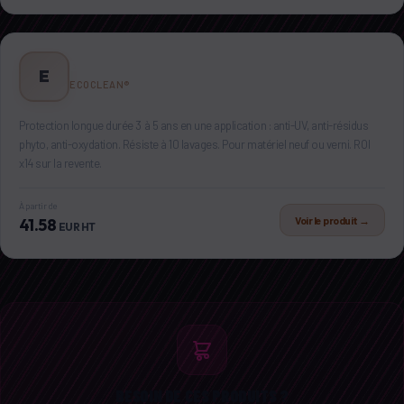
ECOPROTECT® PROTECTION
E
ECOCLEAN®
Protection longue durée 3 à 5 ans en une application : anti-UV, anti-résidus
phyto, anti-oxydation. Résiste à 10 lavages. Pour matériel neuf ou verni. ROI
x14 sur la revente.
À partir de
Voir le produit →
41.58
EUR HT
BESOIN DE CES PRODUITS ?