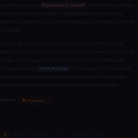
poubelle. Appliquez le
Dégraissant EcoClean®
dilué à 1:3 (concentration
renforcée pour la graisse noire de chantier) au pulvérisateur basse
pression sur le bloc moteur, la pompe hydraulique, les distributeurs et les
conduites.
Laissez agir 5 à 10 minutes. La graisse noire se liquéfie et coule en
emportant la poussière. Brossez les zones très encrassées (dessous de
pompe, carter, supports moteur) avec une brosse métallique souple.
Rincez au nettoyeur
haute pression
(150 bars, buse 25°) en évitant les
composants électriques protégés. Un compartiment moteur propre
permet ensuite de repérer immédiatement toute nouvelle fuite.
Dégraissant
PRODUITS :
TRAIN DE CHENILLES ET TRAIN ROULANT
3