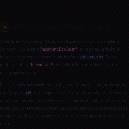
PROTECTION POST-NETTOYAGE DES ENGINS TP
4
Après le nettoyage, les surfaces métalliques nues sont vulnérables à la
corrosion. Appliquez le
Passivant EcoClean®
sur les bras, la flèche, le
balancier et les vérins pour créer une barrière
anticorrosion
. Sur les
parties peintes, l'
Ecoprotect®
empêche la terre de coller et facilite les
nettoyages suivants.
Pour les engins qui travaillent en milieu marin (ports, littoral) ou en contact
avec le béton (
pH
alcalin agressif), cette protection est particulièrement
recommandée. Renouvelez-la tous les 3 mois en utilisation intensive ou
après chaque nettoyage complet. Le coût de la protection est négligeable
comparé aux frais de sablage et de remise en peinture d'un bras de pelle
rouillé.