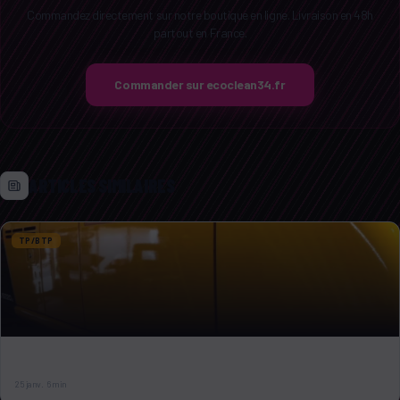
Commandez directement sur notre boutique en ligne. Livraison en 48h
partout en France.
Commander sur ecoclean34.fr
ARTICLES SIMILAIRES
TP/BTP
NETTOYER UNE FLOTTE DE POIDS LOURDS : RÉDUIRE LES COÛTS
D'ENTRETIEN
25 janv.
6 min