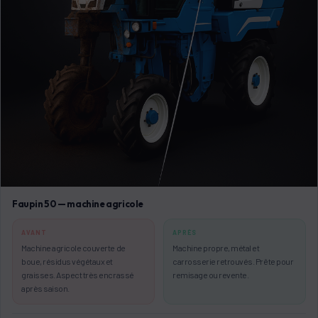
Faupin 50 — machine agricole
AVANT
APRÈS
Machine agricole couverte de
Machine propre, métal et
boue, résidus végétaux et
carrosserie retrouvés. Prête pour
graisses. Aspect très encrassé
remisage ou revente.
après saison.